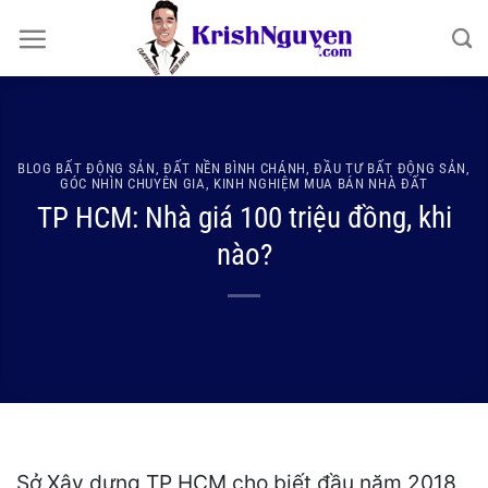
Bỏ
qua
nội
dung
BLOG BẤT ĐỘNG SẢN
,
ĐẤT NỀN BÌNH CHÁNH
,
ĐẦU TƯ BẤT ĐỘNG SẢN
,
GÓC NHÌN CHUYÊN GIA
,
KINH NGHIỆM MUA BÁN NHÀ ĐẤT
TP HCM: Nhà giá 100 triệu đồng, khi
nào?
Sở Xây dựng TP HCM cho biết đầu năm 2018,