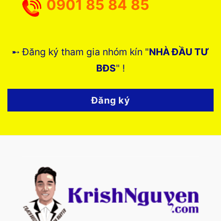
0901 85 84 85
➸ Đăng ký tham gia nhóm kín "
NHÀ ĐẦU TƯ
BĐS
" !
Đăng ký