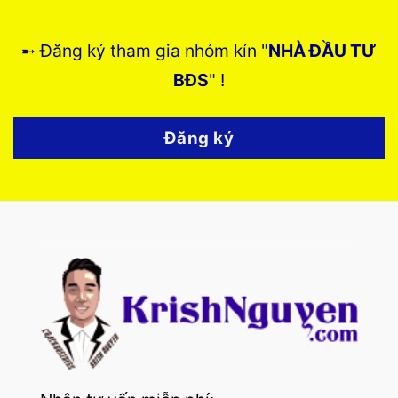
➸ Đăng ký tham gia nhóm kín "
NHÀ ĐẦU TƯ
BĐS
" !
Đăng ký