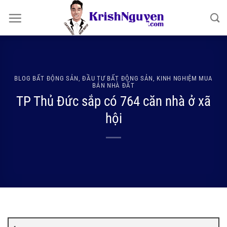
Bỏ
qua
nội
dung
BLOG BẤT ĐỘNG SẢN
,
ĐẦU TƯ BẤT ĐỘNG SẢN
,
KINH NGHIỆM MUA
BÁN NHÀ ĐẤT
TP Thủ Đức sắp có 764 căn nhà ở xã
hội