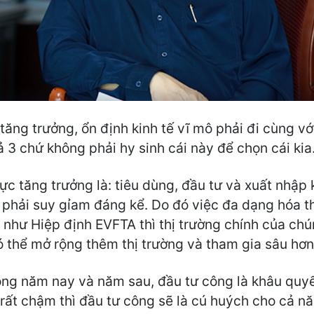
tăng trưởng, ổn định kinh tế vĩ mô phải đi cùng vớ
 3 chứ không phải hy sinh cái này để chọn cái kia
 lực tăng trưởng là: tiêu dùng, đầu tư và xuất nhậ
phải suy gỉam đáng kể. Do đó việc đa dạng hóa th
ụ như Hiệp định EVFTA thì thị trường chính của chún
ó thể mở rộng thêm thị trường và tham gia sâu hơn
ong năm nay và năm sau, đầu tư công là khâu quyế
 rất chậm thì đầu tư công sẽ là cú huých cho cả n