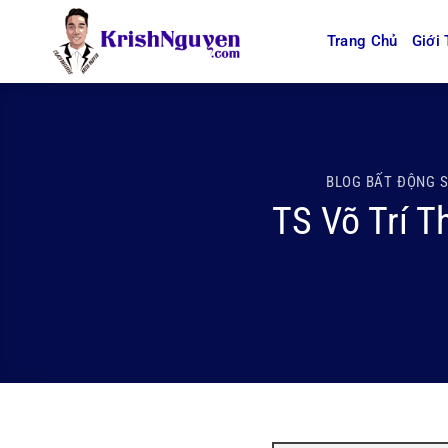
Bỏ
qua
Trang Chủ
Giới 
nội
dung
BLOG BẤT ĐỘNG 
TS Võ Trí T