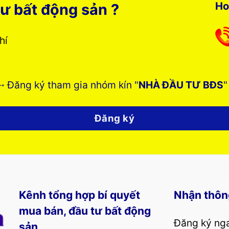
Ho
ư bất động sản ?
phí
➸ Đăng ký tham gia nhóm kín "
NHÀ ĐẦU TƯ BĐS
"
Đăng ký
Kênh tổng hợp bí quyết
Nhận thôn
mua bán, đầu tư bất động
Đăng ký nga
sản