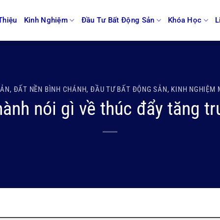
Thiệu
Kinh Nghiệm
Đầu Tư Bất Động Sản
Khóa Học
L
SẢN
,
ĐẤT NỀN BÌNH CHÁNH
,
ĐẦU TƯ BẤT ĐỘNG SẢN
,
KINH NGHIỆM 
hành nói gì về thúc đẩy tăng tr