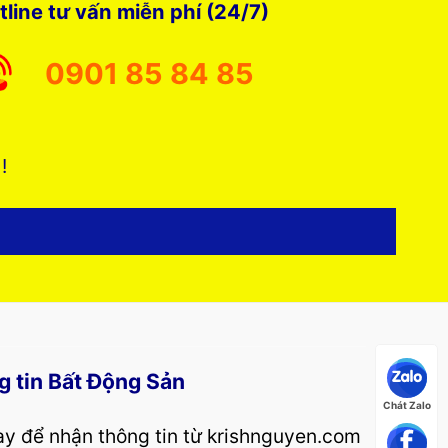
tline tư vấn miễn phí (24/7)
0901 85 84 85
 !
g tin Bất Động Sản
Chát Zalo
y để nhận thông tin từ krishnguyen.com