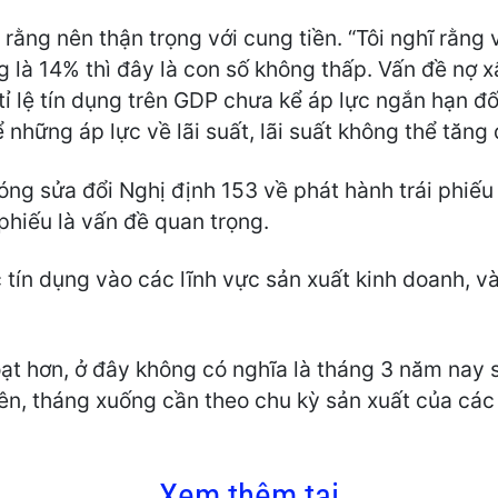
rằng nên thận trọng với cung tiền. “Tôi nghĩ rằng v
 là 14% thì đây là con số không thấp. Vấn đề nợ x
ỉ lệ tín dụng trên GDP chưa kể áp lực ngắn hạn đối
ể những áp lực về lãi suất, lãi suất không thể tăn
óng sửa đổi Nghị định 153 về phát hành trái phiế
 phiếu là vấn đề quan trọng.
 tín dụng vào các lĩnh vực sản xuất kinh doanh, v
ạt hơn, ở đây không có nghĩa là tháng 3 năm nay 
lên, tháng xuống cần theo chu kỳ sản xuất của cá
Xem thêm tại