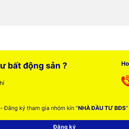
Ho
ư bất động sản ?
phí
➸ Đăng ký tham gia nhóm kín "
NHÀ ĐẦU TƯ BĐS
"
Đăng ký