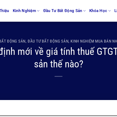
Thiệu
Kinh Nghiệm
Đầu Tư Bất Động Sản
Khóa Học
L
BẤT ĐỘNG SẢN
,
ĐẦU TƯ BẤT ĐỘNG SẢN
,
KINH NGHIỆM MUA BÁN N
định mới về giá tính thuế GTG
sản thế nào?