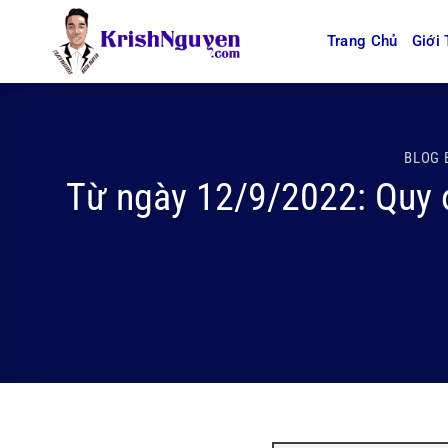
Bỏ
qua
Trang Chủ
Giới 
nội
dung
BLOG 
Từ ngày 12/9/2022: Quy 