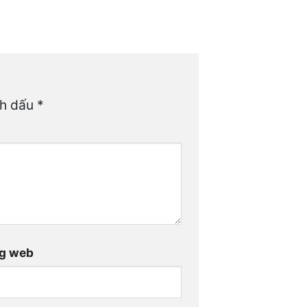
nh dấu
*
g web