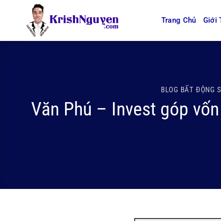
Bỏ
qua
Trang Chủ
Giới 
nội
dung
BLOG BẤT ĐỘNG 
Văn Phú – Invest góp vốn