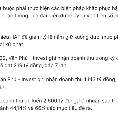
st buộc phải thực hiện các biện pháp khắc phục hậ
p hoặc thông qua đại diện được ủy quyền trên số c
hiếu HAF để giảm tỷ lệ nắm giữ xuống dưới mức p
bị xử phạt.
022, Văn Phú – Invest ghi nhận doanh thu trong kỳ
uế đạt 219 tỷ đồng, gấp 7 lần.
n Phú – Invest ghi nhận doanh thu 1.143 tỷ đồng, 
ần.
doanh thu dự kiến 2.600 tỷ đồng, lợi nhuận sau t
hành 44,14% và 66% các mục tiêu đề ra.