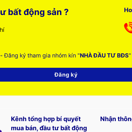
Ho
ư bất động sản ?
phí
➸ Đăng ký tham gia nhóm kín "
NHÀ ĐẦU TƯ BĐS
"
Đăng ký
Kênh tổng hợp bí quyết
Nhận thôn
mua bán, đầu tư bất động