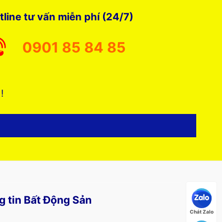
tline tư vấn miễn phí (24/7)
0901 85 84 85
 !
g tin Bất Động Sản
Chát Zalo