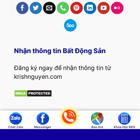
Nhận thông tin Bất Động Sản
Đăng ký ngay để nhận thông tin từ
krishnguyen.com
Copyright 2026 ©
Coach Business Krish Nguyễn
Chát Zalo
Messenger
Báo Giá
Khóa Học BĐS
| Kênh tổng hợp bí quyết mua bán, đầu tư bất
động sản