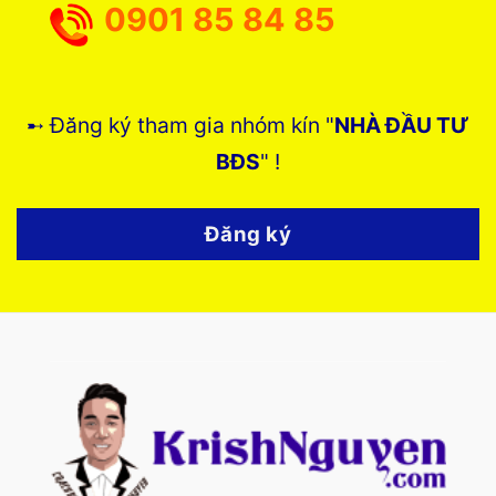
0901 85 84 85
➸ Đăng ký tham gia nhóm kín "
NHÀ ĐẦU TƯ
BĐS
" !
Đăng ký